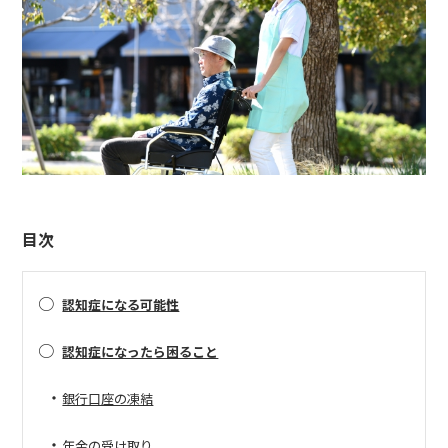
目次
○
認知症になる可能性
○
認知症になったら困ること
・
銀行口座の凍結
・
年金の受け取り